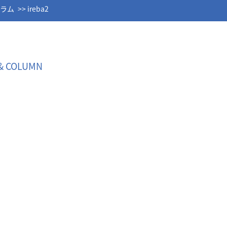
コラム
ireba2
& COLUMN