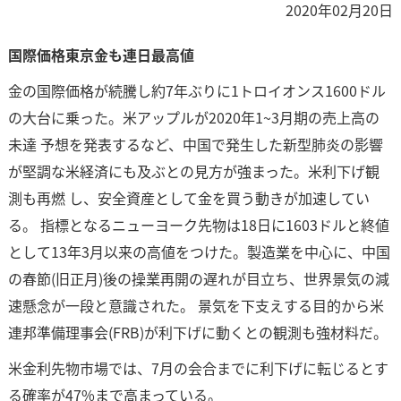
2020年02月20日
国際価格東京金も連日最高値
金の国際価格が続騰し約7年ぶりに1トロイオンス1600ドル
の大台に乗った。米アップルが2020年1~3月期の売上高の
未達 予想を発表するなど、中国で発生した新型肺炎の影響
が堅調な米経済にも及ぶとの見方が強まった。米利下げ観
測も再燃 し、安全資産として金を買う動きが加速してい
る。 指標となるニューヨーク先物は18日に1603ドルと終値
として13年3月以来の高値をつけた。製造業を中心に、中国
の春節(旧正月)後の操業再開の遅れが目立ち、世界景気の減
速懸念が一段と意識された。 景気を下支えする目的から米
連邦準備理事会(FRB)が利下げに動くとの観測も強材料だ。
米金利先物市場では、7月の会合までに利下げに転じるとす
る確率が47%まで高まっている。